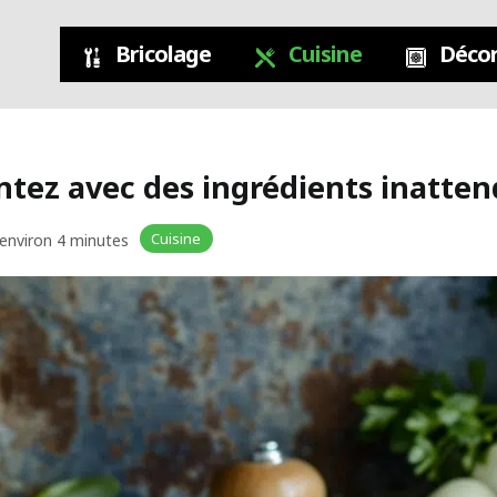
Bricolage
Cuisine
Décor
entez avec des ingrédients inatte
Cuisine
 environ 4 minutes