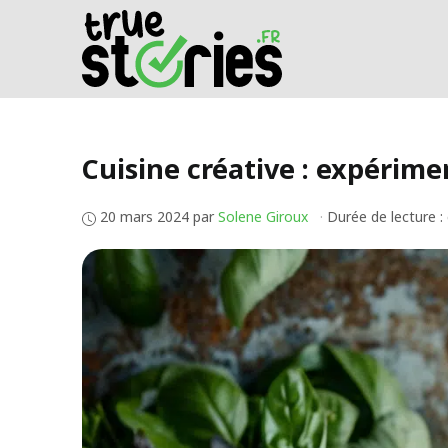
Aller
au
contenu
Cuisine créative : expérim
20 mars 2024
par
Solene Giroux
·
Durée de lecture :