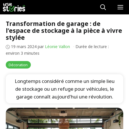
Aller
M
au
contenu
Transformation de garage : de
l’espace de stockage à la pièce à vivre
stylée
19 mars 2024
par
Léonie Vallon
·
Durée de lecture :
environ 3 minutes
Décoration
Longtemps considéré comme un simple lieu
de stockage ou un refuge pour véhicules, le
garage connaît aujourd'hui une révolution.