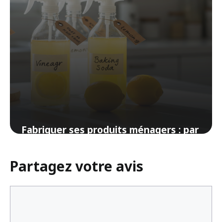
Fabriquer ses produits ménagers : par
où commencer vraiment
Partagez votre avis
31 mars 2026
Commentaire