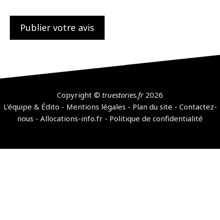
Copyright ©
truestories.fr
2026
L'équipe & Édito
-
Mentions légales
-
Plan du site
-
Contactez-
nous
-
Allocations-info.fr
-
Politique de confidentialité