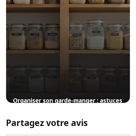
Organiser son garde-manger : astuces
pour un espace pratique et inspirant
Partagez votre avis
27 mars 2026