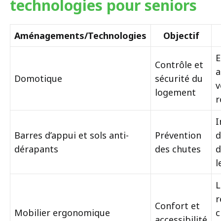
technologies pour seniors
Aménagements/Technologies
Objectif
E
Contrôle et
a
Domotique
sécurité du
v
logement
r
I
Barres d’appui et sols anti-
Prévention
d
dérapants
des chutes
d
l
L
r
Confort et
Mobilier ergonomique
c
accessibilité