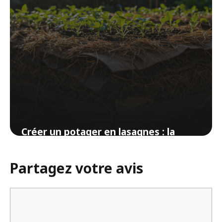
Créer un potager en lasagnes : la
méthode révolutionnaire pour
jardiner sans bêcher
Partagez votre avis
30 mars 2026
Commentaire