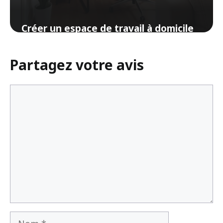
Créer un espace de travail à domicile
dans un petit appartement
Partagez votre avis
7 mars 2025
Commentaire
Nom