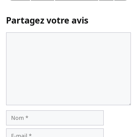
où commencer vraiment
Partagez votre avis
31 mars 2026
Commentaire
Nom
E-