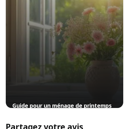
Guide pour un ménage de printemps
efficace : pièce par pièce
Partagez votre avis
19 mai 2024