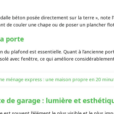
alle béton posée directement sur la terre », note l’
nt de couler une chape ou de poser un plancher flot
la porte
ion du plafond est essentielle. Quant à l’ancienne po
isolé avec fenêtre, ce qui améliore considérableme
ne ménage express : une maison propre en 20 minut
e de garage : lumière et esthéti
 est souvent l’élément le plus visible et le plus imp