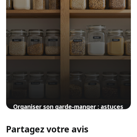
Organiser son garde-manger : astuces
pour un espace pratique et inspirant
Partagez votre avis
27 mars 2026