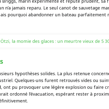
n Briggs, marin expérimenté et réputé prudent, sa fe
n n’a jamais reparu. Le seul canot de sauvetage manq
Mais pourquoi abandonner un bateau parfaitement na
Ötzi, la momie des glaces : un meurtre vieux de 5 3
es
usieurs hypothèses solides. La plus retenue concerne
dustriel. Quelques-uns furent retrouvés vides ou suin
, ont pu provoquer une légère explosion ou faire c
rait ordonné l’évacuation, espérant rester à proxim
éfinitivement.