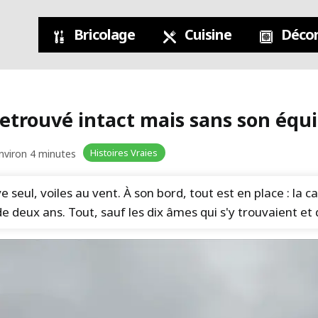
Bricolage
Cuisine
Décor
 retrouvé intact mais sans son équ
Histoires Vraies
environ 4 minutes
ve seul, voiles au vent. À son bord, tout est en place : la 
e de deux ans. Tout, sauf les dix âmes qui s'y trouvaient e