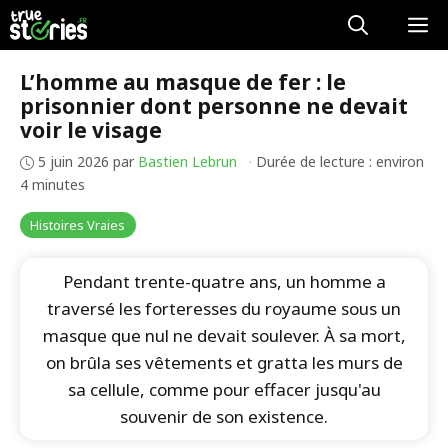
Aller
M
au
contenu
L’homme au masque de fer : le
prisonnier dont personne ne devait
voir le visage
5 juin 2026
par
Bastien Lebrun
·
Durée de lecture : environ
4 minutes
Histoires Vraies
Pendant trente-quatre ans, un homme a
traversé les forteresses du royaume sous un
masque que nul ne devait soulever. À sa mort,
on brûla ses vêtements et gratta les murs de
sa cellule, comme pour effacer jusqu'au
souvenir de son existence.