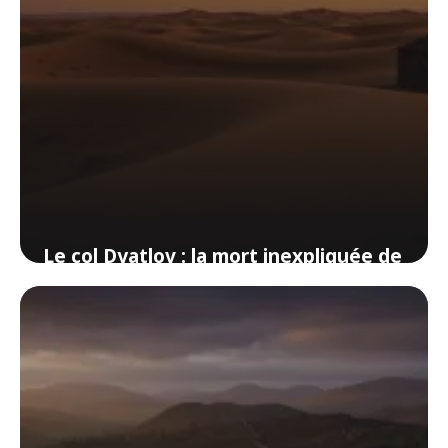
Le col Dyatlov : la mort inexpliquée de
neuf randonneurs dans l’Oural
3 juin 2026