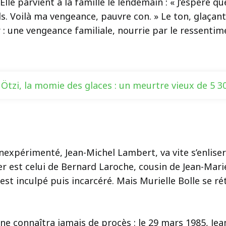
lle parvient à la famille le lendemain : « J’espère qu
ls. Voilà ma vengeance, pauvre con. » Le ton, glaça
: une vengeance familiale, nourrie par le ressentimen
Ötzi, la momie des glaces : un meurtre vieux de 5 3
 inexpérimenté, Jean-Michel Lambert, va vite s’enlise
est celui de Bernard Laroche, cousin de Jean-Marie
l est inculpé puis incarcéré. Mais Murielle Bolle se 
e connaîtra jamais de procès : le 29 mars 1985, Jea