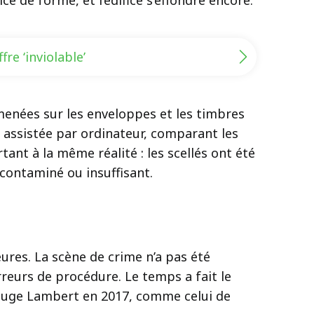
e de forme, et l’édifice s’effondre encore.
re ‘inviolable’
 menées sur les enveloppes et les timbres
re assistée par ordinateur, comparant les
ant à la même réalité : les scellés ont été
contaminé ou insuffisant.
eures. La scène de crime n’a pas été
erreurs de procédure. Le temps a fait le
 juge Lambert en 2017, comme celui de