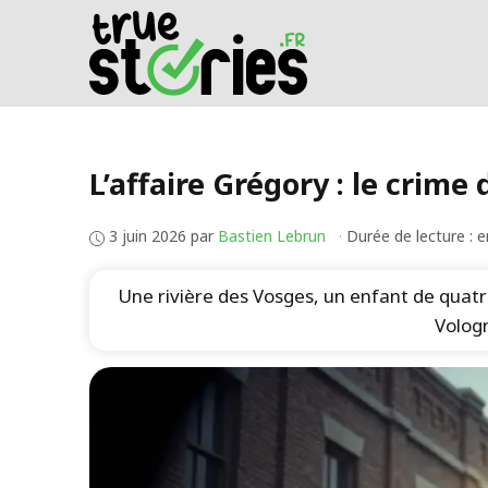
Aller
au
contenu
L’affaire Grégory : le crime
3 juin 2026
par
Bastien Lebrun
·
Durée de lecture : 
Une rivière des Vosges, un enfant de quatre
Vologn