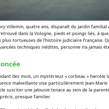
ory Villemin, quatre ans, disparaît du jardin familia
etrouvé dans la Vologne, pieds et poings liés, à quel
 plus tortueuses de l’histoire judiciaire française.
vancées techniques inédites, personne n’a jamais é
nnoncée
Pendant des mois, un mystérieux « corbeau » harcèle l
nce malveillante vise particulièrement Jean-Marie V
le susciter une jalousie tenace au sein de la parentè
précis, presque familier.