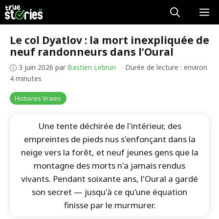
Aller
M
au
contenu
Le col Dyatlov : la mort inexpliquée de
neuf randonneurs dans l’Oural
3 juin 2026
par
Bastien Lebrun
·
Durée de lecture : environ
4 minutes
Histoires Vraies
Une tente déchirée de l'intérieur, des
empreintes de pieds nus s'enfonçant dans la
neige vers la forêt, et neuf jeunes gens que la
montagne des morts n'a jamais rendus
vivants. Pendant soixante ans, l'Oural a gardé
son secret — jusqu'à ce qu'une équation
finisse par le murmurer.