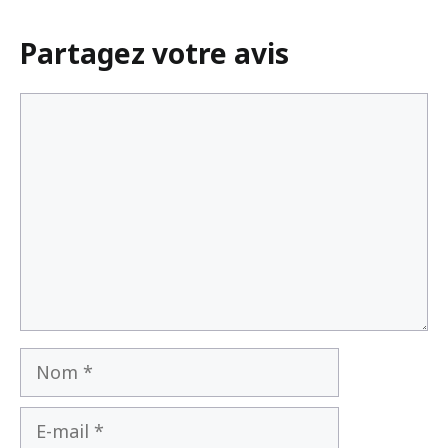
Vologne qui hante la France depuis
1984
Partagez votre avis
3 juin 2026
Commentaire
Nom
E-
mail