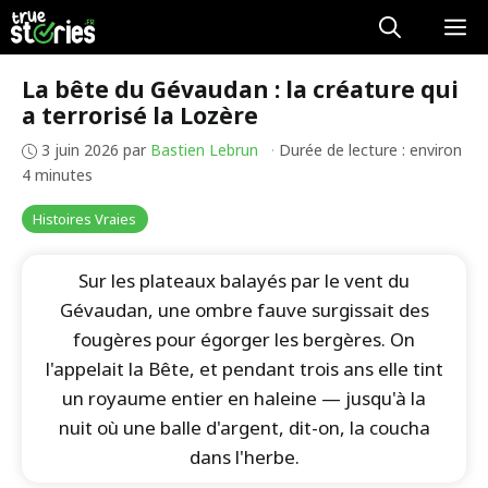
Aller
M
au
contenu
La bête du Gévaudan : la créature qui
a terrorisé la Lozère
3 juin 2026
par
Bastien Lebrun
·
Durée de lecture : environ
4 minutes
Histoires Vraies
Sur les plateaux balayés par le vent du
Gévaudan, une ombre fauve surgissait des
fougères pour égorger les bergères. On
l'appelait la Bête, et pendant trois ans elle tint
un royaume entier en haleine — jusqu'à la
nuit où une balle d'argent, dit-on, la coucha
dans l'herbe.