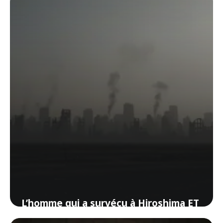
6 juin 2026
L’homme qui a survécu à Hiroshima ET
à Nagasaki