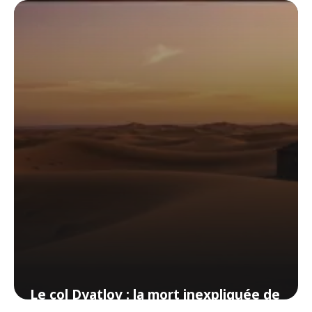
4 juin 2026
Le col Dyatlov : la mort inexpliquée de